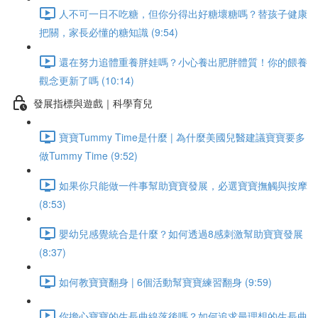
人不可一日不吃糖，但你分得出好糖壞糖嗎？替孩子健康
把關，家長必懂的糖知識 (9:54)
還在努力追體重養胖娃嗎？小心養出肥胖體質！你的餵養
觀念更新了嗎 (10:14)
發展指標與遊戲｜科學育兒
寶寶Tummy Time是什麼 | 為什麼美國兒醫建議寶寶要多
做Tummy Time (9:52)
如果你只能做一件事幫助寶寶發展，必選寶寶撫觸與按摩
(8:53)
嬰幼兒感覺統合是什麼？如何透過8感刺激幫助寶寶發展
(8:37)
如何教寶寶翻身 | 6個活動幫寶寶練習翻身 (9:59)
你擔心寶寶的生長曲線落後嗎？如何追求最理想的生長曲