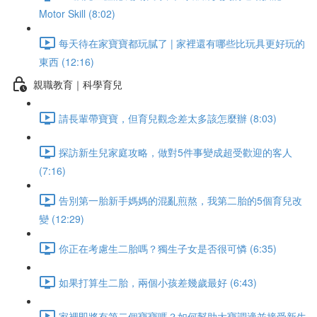
Motor Skill (8:02)
每天待在家寶寶都玩膩了 | 家裡還有哪些比玩具更好玩的
東西 (12:16)
親職教育｜科學育兒
請長輩帶寶寶，但育兒觀念差太多該怎麼辦 (8:03)
探訪新生兒家庭攻略，做對5件事變成超受歡迎的客人
(7:16)
告別第一胎新手媽媽的混亂煎熬，我第二胎的5個育兒改
變 (12:29)
你正在考慮生二胎嗎？獨生子女是否很可憐 (6:35)
如果打算生二胎，兩個小孩差幾歲最好 (6:43)
家裡即將有第二個寶寶嗎？如何幫助大寶調適並接受新生