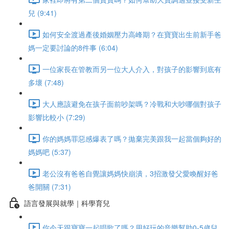
兒 (9:41)
如何安全渡過產後婚姻壓力高峰期？在寶寶出生前新手爸
媽一定要討論的8件事 (6:04)
一位家長在管教而另一位大人介入，對孩子的影響到底有
多壞 (7:48)
大人應該避免在孩子面前吵架嗎？冷戰和大吵哪個對孩子
影響比較小 (7:29)
你的媽媽罪惡感爆表了嗎？拋棄完美跟我一起當個夠好的
媽媽吧 (5:37)
老公沒有爸爸自覺讓媽媽快崩潰，3招激發父愛喚醒好爸
爸開關 (7:31)
語言發展與就學｜科學育兒
你今天跟寶寶一起唱歌了嗎？用好玩的音樂幫助0-5歲兒