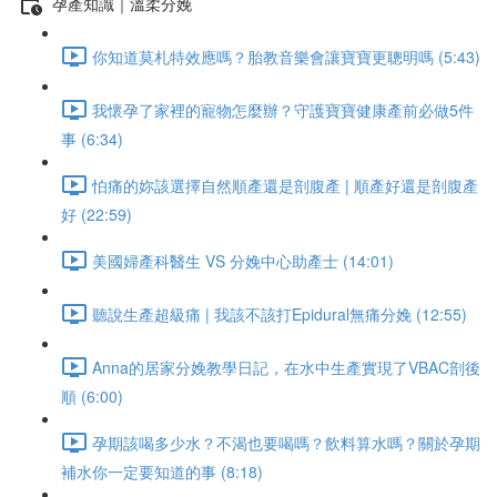
孕產知識｜溫柔分娩
你知道莫札特效應嗎？胎教音樂會讓寶寶更聰明嗎 (5:43)
我懷孕了家裡的寵物怎麼辦？守護寶寶健康產前必做5件
事 (6:34)
怕痛的妳該選擇自然順產還是剖腹產 | 順產好還是剖腹產
好 (22:59)
美國婦產科醫生 VS 分娩中心助產士 (14:01)
聽說生產超級痛 | 我該不該打Epidural無痛分娩 (12:55)
Anna的居家分娩教學日記，在水中生產實現了VBAC剖後
順 (6:00)
孕期該喝多少水？不渴也要喝嗎？飲料算水嗎？關於孕期
補水你一定要知道的事 (8:18)