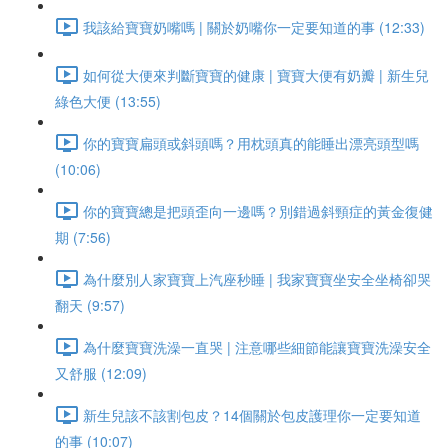
我該給寶寶奶嘴嗎 | 關於奶嘴你一定要知道的事 (12:33)
如何從大便來判斷寶寶的健康 | 寶寶大便有奶瓣 | 新生兒
綠色大便 (13:55)
你的寶寶扁頭或斜頭嗎？用枕頭真的能睡出漂亮頭型嗎
(10:06)
你的寶寶總是把頭歪向一邊嗎？別錯過斜頸症的黃金復健
期 (7:56)
為什麼別人家寶寶上汽座秒睡 | 我家寶寶坐安全坐椅卻哭
翻天 (9:57)
為什麼寶寶洗澡一直哭 | 注意哪些細節能讓寶寶洗澡安全
又舒服 (12:09)
新生兒該不該割包皮？14個關於包皮護理你一定要知道
的事 (10:07)