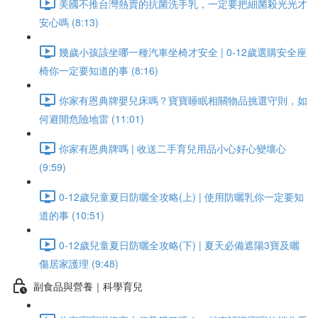
美國不推台灣熱賣的抗菌洗手乳，一定要把細菌殺光光才
安心嗎 (8:13)
幾歲小孩該坐哪一種汽車坐椅才安全 | 0-12歲選購安全座
椅你一定要知道的事 (8:16)
你家有恩典牌嬰兒床嗎？寶寶睡眠相關物品挑選守則，如
何避開危險地雷 (11:01)
你家有恩典牌嗎 | 收送二手育兒用品小心好心變壞心
(9:59)
0-12歲兒童夏日防曬全攻略(上) | 使用防曬乳你一定要知
道的事 (10:51)
0-12歲兒童夏日防曬全攻略(下) | 夏天必備遮陽3寶及曬
傷居家護理 (9:48)
副食品與營養｜科學育兒