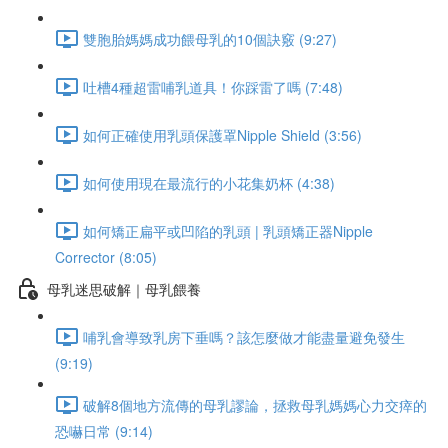
雙胞胎媽媽成功餵母乳的10個訣竅 (9:27)
吐槽4種超雷哺乳道具！你踩雷了嗎 (7:48)
如何正確使用乳頭保護罩Nipple Shield (3:56)
如何使用現在最流行的小花集奶杯 (4:38)
如何矯正扁平或凹陷的乳頭 | 乳頭矯正器Nipple
Corrector (8:05)
母乳迷思破解｜母乳餵養
哺乳會導致乳房下垂嗎？該怎麼做才能盡量避免發生
(9:19)
破解8個地方流傳的母乳謬論，拯救母乳媽媽心力交瘁的
恐嚇日常 (9:14)