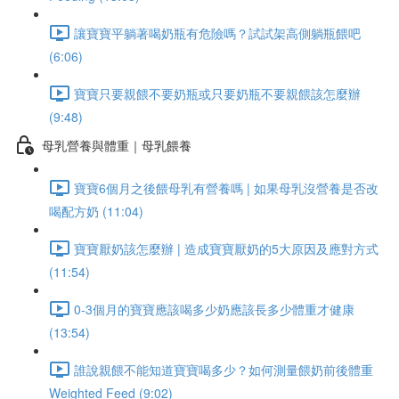
讓寶寶平躺著喝奶瓶有危險嗎？試試架高側躺瓶餵吧
(6:06)
寶寶只要親餵不要奶瓶或只要奶瓶不要親餵該怎麼辦
(9:48)
母乳營養與體重｜母乳餵養
寶寶6個月之後餵母乳有營養嗎 | 如果母乳沒營養是否改
喝配方奶 (11:04)
寶寶厭奶該怎麼辦 | 造成寶寶厭奶的5大原因及應對方式
(11:54)
0-3個月的寶寶應該喝多少奶應該長多少體重才健康
(13:54)
誰說親餵不能知道寶寶喝多少？如何測量餵奶前後體重
Weighted Feed (9:02)