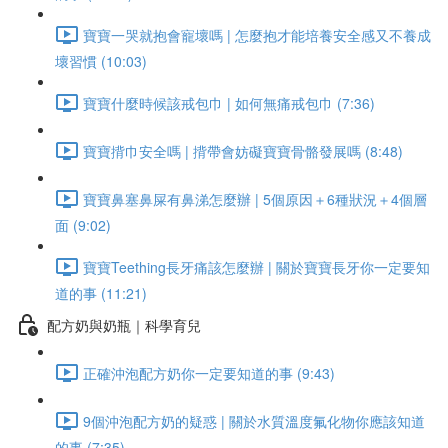
寶寶一哭就抱會寵壞嗎 | 怎麼抱才能培養安全感又不養成
壞習慣 (10:03)
寶寶什麼時候該戒包巾 | 如何無痛戒包巾 (7:36)
寶寶揹巾安全嗎 | 揹帶會妨礙寶寶骨骼發展嗎 (8:48)
寶寶鼻塞鼻屎有鼻涕怎麼辦 | 5個原因＋6種狀況＋4個層
面 (9:02)
寶寶Teething長牙痛該怎麼辦 | 關於寶寶長牙你一定要知
道的事 (11:21)
配方奶與奶瓶｜科學育兒
正確沖泡配方奶你一定要知道的事 (9:43)
9個沖泡配方奶的疑惑 | 關於水質溫度氟化物你應該知道
的事 (7:35)