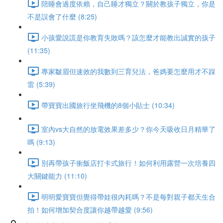
陪睡會過度依賴，自己睡才獨立？關於教孩子獨立，你是
不是誤會了什麼 (8:25)
小孩愛說謊是你教育失敗嗎？該怎麼才能教出誠實的孩子
(11:35)
專家皺眉但速效的我數到三育兒法，爸媽要怎麼用才不踩
雷 (5:39)
帶寶寶出國旅行坐飛機的8個小貼士 (10:34)
室內vs大自然的放電效果差多少？你今天吸收日月精華了
嗎 (9:13)
別再帶孩子衝飯店打卡式旅行！如何利用露營一次培養四
大關鍵能力 (11:10)
明明愛寶寶但覺得帶娃很內耗嗎？不是每對親子都天生合
拍！如何增加契合度讓你越帶越愛 (9:56)