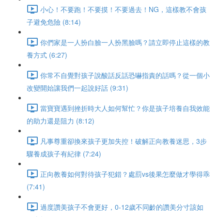
小心！不要跑！不要摸！不要過去！NG，這樣教不會孩
子避免危險 (8:14)
你們家是一人扮白臉一人扮黑臉嗎？請立即停止這樣的教
養方式 (6:27)
你常不自覺對孩子說酸話反話恐嚇指責的話嗎？從一個小
改變開始讓我們一起說好話 (9:31)
當寶寶遇到挫折時大人如何幫忙？你是孩子培養自我效能
的助力還是阻力 (8:12)
凡事尊重卻換來孩子更加失控！破解正向教養迷思，3步
驟養成孩子有紀律 (7:24)
正向教養如何對待孩子犯錯？處罰vs後果怎麼做才學得乖
(7:41)
過度讚美孩子不會更好，0-12歲不同齡的讚美分寸該如