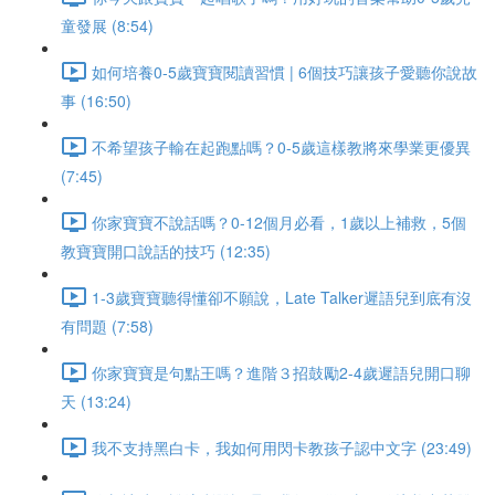
童發展 (8:54)
如何培養0-5歲寶寶閱讀習慣 | 6個技巧讓孩子愛聽你說故
事 (16:50)
不希望孩子輸在起跑點嗎？0-5歲這樣教將來學業更優異
(7:45)
你家寶寶不說話嗎？0-12個月必看，1歲以上補救，5個
教寶寶開口說話的技巧 (12:35)
1-3歲寶寶聽得懂卻不願說，Late Talker遲語兒到底有沒
有問題 (7:58)
你家寶寶是句點王嗎？進階３招鼓勵2-4歲遲語兒開口聊
天 (13:24)
我不支持黑白卡，我如何用閃卡教孩子認中文字 (23:49)