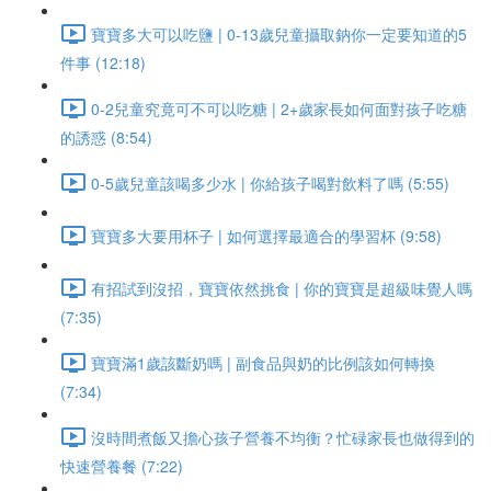
寶寶多大可以吃鹽 | 0-13歲兒童攝取鈉你一定要知道的5
件事 (12:18)
0-2兒童究竟可不可以吃糖 | 2+歲家長如何面對孩子吃糖
的誘惑 (8:54)
0-5歲兒童該喝多少水 | 你給孩子喝對飲料了嗎 (5:55)
寶寶多大要用杯子 | 如何選擇最適合的學習杯 (9:58)
有招試到沒招，寶寶依然挑食 | 你的寶寶是超級味覺人嗎
(7:35)
寶寶滿1歲該斷奶嗎 | 副食品與奶的比例該如何轉換
(7:34)
沒時間煮飯又擔心孩子營養不均衡？忙碌家長也做得到的
快速營養餐 (7:22)