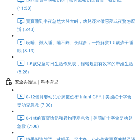
(11:38)
寶寶睡到半夜忽然大哭大叫，幼兒經常做惡夢或夜驚怎麼
辦 (5:43)
晚睡、難入睡、睡不夠、夜醒多，一招解救1-5歲孩子睡
眠 (8:13)
1-5歲兒童每日生活作息表，輕鬆規劃有效率的帶娃生活
(8:28)
安全與護理｜科學育兒
0-12個月嬰幼兒心肺復甦術 Infant CPR | 美國紅十字會
嬰幼兒急救 (7:38)
0-1歲的寶寶嗆奶和異物哽塞急救 | 美國紅十字會嬰幼兒
急救 (7:08)
摸手腳測體溫、戴帽子、穿太多，小心你家寶寶的體溫過