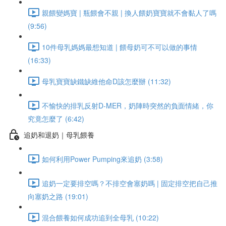
親餵變媽寶 | 瓶餵會不親 | 換人餵奶寶寶就不會黏人了嗎
(9:56)
10件母乳媽媽最想知道 | 餵母奶可不可以做的事情
(16:33)
母乳寶寶缺鐵缺維他命D該怎麼辦 (11:32)
不愉快的排乳反射D-MER，奶陣時突然的負面情緒，你
究竟怎麼了 (6:42)
追奶和退奶｜母乳餵養
如何利用Power Pumping來追奶 (3:58)
追奶一定要排空嗎？不排空會塞奶嗎 | 固定排空把自己推
向塞奶之路 (19:01)
混合餵養如何成功追到全母乳 (10:22)