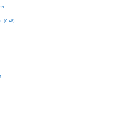
ep
 (0:48)
g