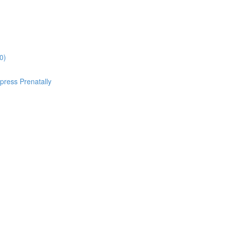
0)
ess Prenatally
)