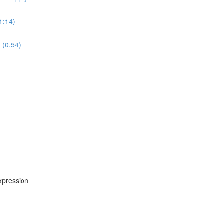
1:14)
(0:54)
ression