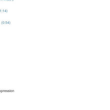
1:14)
(0:54)
ression