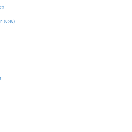
ep
 (0:48)
g