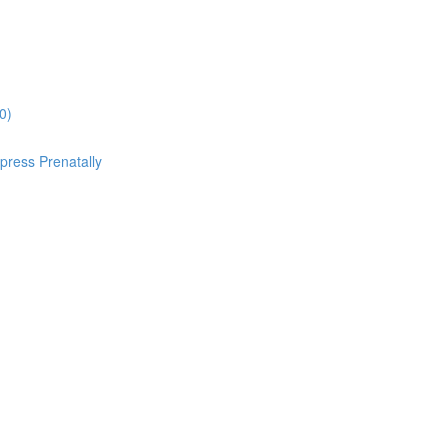
0)
ess Prenatally
)